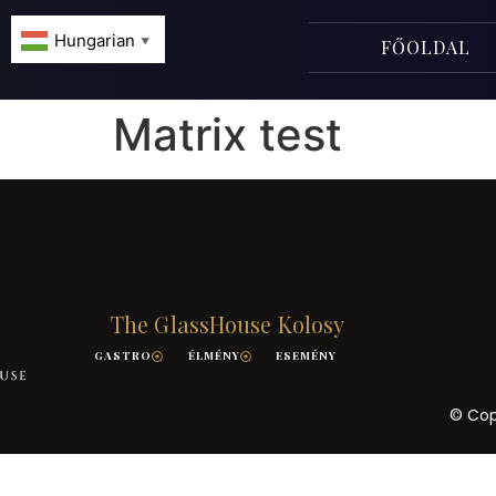
Hungarian
FŐOLDAL
▼
Matrix test
The GlassHouse Kolosy
GASTRO
ÉLMÉNY
ESEMÉNY
© Cop